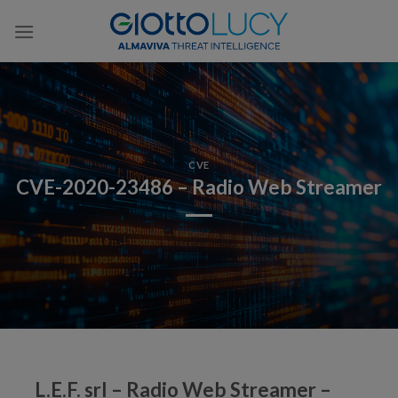
Skip
to
content
CVE
CVE-2020-23486 – Radio Web Streamer
L.E.F. srl – Radio Web Streamer –