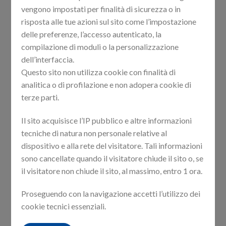
vengono impostati per finalità di sicurezza o in
where the
parameter comes unsanitized from
$num
risposta alle tue azioni sul sito come l’impostazione
user input:
delle preferenze, l’accesso autenticato, la
compilazione di moduli o la personalizzazione
dell’interfaccia.
8
: $data = json_decode(file_get_contents(
"php://input"
)
9
: $num = $data[
'data'
];
Questo sito non utilizza cookie con finalità di
analitica o di profilazione e non adopera cookie di
A legit HTTP POST request to get just the first line of
terze parti.
the logs is:
Il sito acquisisce l’IP pubblico e altre informazioni
tecniche di natura non personale relative al
POST
/api/logHandler/getLog.php
dispositivo e alla rete del visitatore. Tali informazioni
Host
Referer
sono cancellate quando il visitatore chiude il sito o, se
Content-Type
il visitatore non chiude il sito, al massimo, entro 1 ora.
Content-Length
Connection
: close

Proseguendo con la navigazione accetti l’utilizzo dei
{
"data"
:
"1"
}
cookie tecnici essenziali.
Since the user input is not escaped, it is possible for an