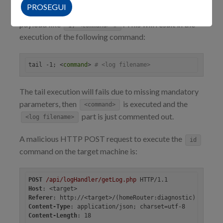
PROSEGUI
attacker to concatenate OS commands by using a
payload like
. This will result in the
1; <command> #
execution of the following command:
tail -1; <
command
> 
# <log filename>
The tail execution will fails due to missing mandatory
parameters, then
is executed and the
<command>
part is just commented out.
<log filename>
A malicious HTTP POST request to execute the
id
command on the target machine is:
POST
/api/logHandler/getLog.php
Host
Referer
Content-Type
Content-Length
: 18
