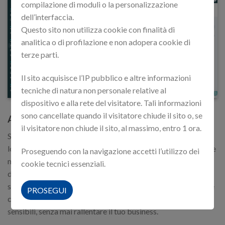
compilazione di moduli o la personalizzazione
dell’interfaccia.
Questo sito non utilizza cookie con finalità di
analitica o di profilazione e non adopera cookie di
terze parti.
Il sito acquisisce l’IP pubblico e altre informazioni
tecniche di natura non personale relative al
dispositivo e alla rete del visitatore. Tali informazioni
sono cancellate quando il visitatore chiude il sito o, se
ATTACK SURFACE MONITORING
il visitatore non chiude il sito, al massimo, entro 1 ora.
Scopri ogni vulnerabilità nella tua presenza online prima che
lo facciano altri. Lucy protegge il tuo business identificando e
Proseguendo con la navigazione accetti l’utilizzo dei
monitorando continuamente tutti i punti di accesso digitali
cookie tecnici essenziali.
della tua azienda esposti sul web, dai portali aziendali ai
server fino alle caselle email. Con Lucy ottieni una protezione
PROSEGUI
completa che salvaguarda la tua reputazione e i tuoi dati
sensibili, senza mai rallentare il tuo business.