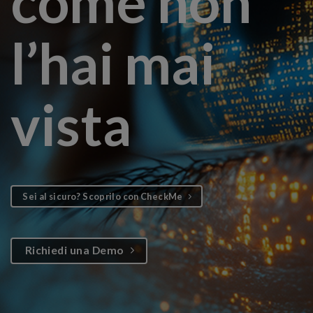
come non
l’hai mai
vista
Sei al sicuro? Scoprilo con CheckMe
Richiedi una Demo