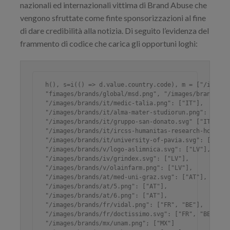
nazionali ed internazionali vittima di Brand Abuse che
vengono sfruttate come finte sponsorizzazioni al fine
di dare credibilità alla notizia. Di seguito l’evidenza del
frammento di codice che carica gli opportuni loghi:
h(), s=i(() => d.value.country.code), m = ["/images
"fimages/brands/global/msd.png", "/images/brands/glo
"/images/brands/it/medic-talia.png": ["IT"],

"/images/brands/it/alma-mater-studiorun.png": ["IT"]
"/images/brands/it/gruppo-san-donato.svg" ["IT"],

"/images/brands/it/ircss-humanitas-research-hospital
"/images/brands/it/university-of-pavia.svg": ["IT"],
"/images/brands/v/logo-aslimnica.svg": ["LV"],

"/images/brands/iv/grindex.svg": ["LV"],

"/images/brands/v/olainfarm.png": ["LV"],

"/images/brands/at/med-uni-graz.svg": ["AT"],

"/images/brands/at/5.png": ["AT"],

"/images/brands/at/6.png": ["AT"],

"/images/brands/fr/vidal.png": ["FR", "BE"],

"/images/brands/fr/doctissimo.svg": ["FR", "BE"],

"/images/brands/mx/unam.png"; ["MX"]
