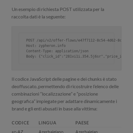
Un esempio di richiesta POST utilizzata per la
raccolta dati è la seguente:
POST /api/v2/offer-flows/e47f7112-8c54-4d62-8ccb-397
Host: zypheron.info

Content-Type: application/json

Body: {"click_id":"281vi1i.354.5j6sr","price_id":35
Il codice JavaScript delle pagine e dei chunks è stato
deoffuscato, permettendo di ricostruire l’elenco delle
combinazioni “localizzazione” e “posizione
geografica” impiegate per adattare dinamicamente i
brand e gli enti abusati in base alla vittima:
CODICE
LINGUA
PAESE
az-AZ
Azerbaigiano
Azerbaigian