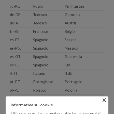
ru-KG
Russo
Kirghizistan
de-DE
Tedesco
Germania
de-AT
Tedesco
Austria
fr-BE
Francese
Belgio
es-ES
Spagnolo
Spagna
es-MX
Spagnolo
Messico
es-GT
Spagnolo
Guatemala
es-CL
Spagnolo
Cile
it-IT
Italiano
Italia
pt-PT
Portoghese
Portogallo
pl-PL
Polacco
Polonia
×
cs-CZ
Ceco
Cechia
Informativa sui cookie
bg-BG
Bulgaro
Bulgaria
Utilizziamo esclusivamente cookie tecnici essenziali