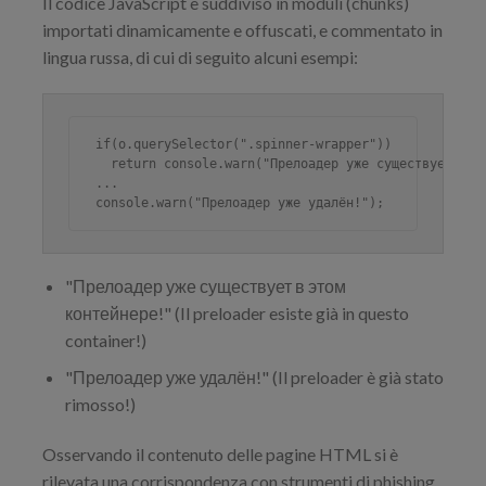
Il codice JavaScript è suddiviso in moduli (chunks)
importati dinamicamente e offuscati, e commentato in
lingua russa, di cui di seguito alcuni esempi:
if(o.querySelector(".spinner-wrapper"))

  return console.warn("Прелоадер уже существует в эт
...

console.warn("Прелоадер уже удалён!");
"Прелоадер уже существует в этом
контейнере!" (Il preloader esiste già in questo
container!)
"Прелоадер уже удалён!" (Il preloader è già stato
rimosso!)
Osservando il contenuto delle pagine HTML si è
rilevata una corrispondenza con strumenti di phishing