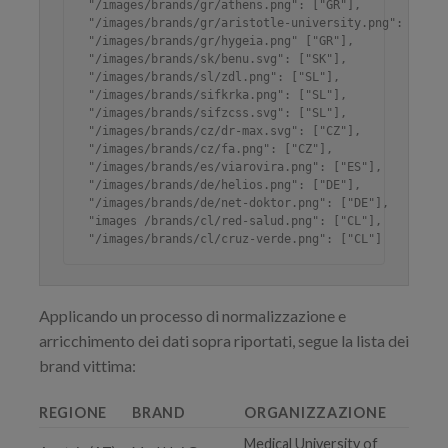
"/images/brands/gr/athens.png": ["GR"],

"/images/brands/gr/aristotle-university.png": ["GR"]
"/images/brands/gr/hygeia.png" ["GR"],

"/images/brands/sk/benu.svg": ["SK"],

"/images/brands/sl/zdl.png": ["SL"],

"/images/brands/sifkrka.png": ["SL"],

"/images/brands/sifzcss.svg": ["SL"],

"/images/brands/cz/dr-max.svg": ["CZ"],

"/images/brands/cz/fa.png": ["CZ"],

"/images/brands/es/viarovira.png": ["ES"],

"/images/brands/de/helios.png": ["DE"],

"/images/brands/de/net-doktor.png": ["DE"],

"images /brands/cl/red-salud.png": ["CL"],

"/images/brands/cl/cruz-verde.png": ["CL"]
Applicando un processo di normalizzazione e
arricchimento dei dati sopra riportati, segue la lista dei
brand vittima:
REGIONE
BRAND
ORGANIZZAZIONE
Medical University of