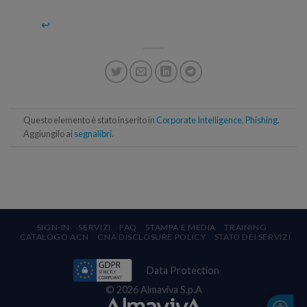
↩
Questo elemento è stato inserito in
Corporate Intelligence
,
Phishing
.
Aggiungilo ai
segnalibri
.
SIGN-IN
SERVIZI
FAQ
STAMPA E MEDIA
TRAINING
CATALOGO ACN
CNA DISCLOSURE POLICY
STATO DEI SERVIZI
Data Protection
© 2026 Almaviva S.p.A