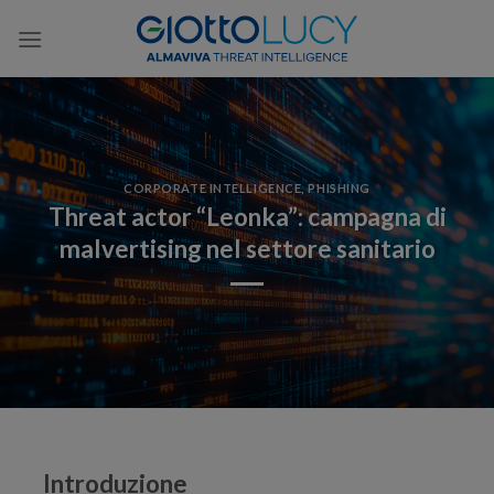
Skip
to
content
CORPORATE INTELLIGENCE
,
PHISHING
Threat actor “Leonka”: campagna di
malvertising nel settore sanitario
Introduzione