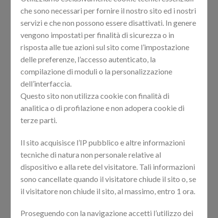
hr-HR
Croato
Croazia
che sono necessari per fornire il nostro sito ed i nostri
hu-HU
Ungherese
Ungheria
servizi e che non possono essere disattivati. In genere
vengono impostati per finalità di sicurezza o in
ro-RO
Romeno
Romania
risposta alle tue azioni sul sito come l’impostazione
sk-SK
Slovacco
Slovacchia
delle preferenze, l’accesso autenticato, la
sl-SI
Sloveno
Slovenia
compilazione di moduli o la personalizzazione
dell’interfaccia.
sr-RS
Serbo
Serbia
Questo sito non utilizza cookie con finalità di
hy-AM
Armeno
Armenia
analitica o di profilazione e non adopera cookie di
bn-BD
Bengalese
Bangladesh
terze parti.
el-GR
Greco
Grecia
Il sito acquisisce l’IP pubblico e altre informazioni
ka-GE
Georgiano
Georgia
tecniche di natura non personale relative al
lv-LV
Lettone
Lettonia
dispositivo e alla rete del visitatore. Tali informazioni
sono cancellate quando il visitatore chiude il sito o, se
lt-LT
Lituano
Lituania
il visitatore non chiude il sito, al massimo, entro 1 ora.
tr-TR
Turco
Turchia
sv-SE
Svedese
Svezia
Proseguendo con la navigazione accetti l’utilizzo dei