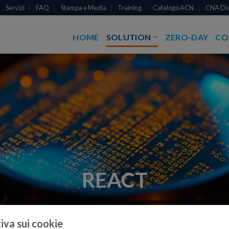
Servizi
FAQ
Stampa e Media
Training
Catalogo ACN
CNA Dis
HOME
SOLUTION
ZERO-DAY
CO
REACT
vazioni e minacce in azioni immediate, guidando la risposta operativa
iva sui cookie
integrabili con i tuoi strumenti di gestione.