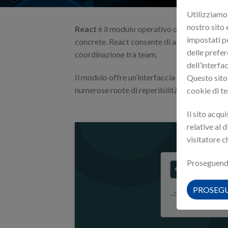
Utilizziamo 
nostro sito 
React
è il modulo operativo di Lucy pensato
impostati pe
concrete. React consente di avviare immediat
delle prefer
coordinazione tra team.
dell’interfac
Il modulo offre un’interfaccia API dedicata a
Questo sito 
numerose ruote di reperibilità e gestire la pr
cookie di te
Il sito acqu
relative al 
visitatore ch
Proseguendo 
PROSEG