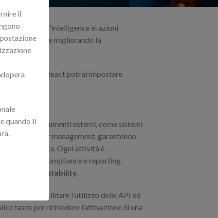
nire il
vengono
, trasformando l’intelligence in azioni
impostazione
pi di risposta e migliorando la
lizzazione
peribile.
Con React potrai impostare
 adopera
bili.
onale
te quando il
razione con strumenti esterni, come sistemi
ora.
aforme di incident management, garantendo
cessi di risposta. Ogni attività è
fini di audit, compliance e reporting,
pleta e accountability
.
desktop per facilitare l’utilizzo delle API ed
ice tasto per richiedere l’attivazione di una