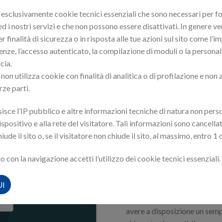
esclusivamente cookie tecnici essenziali che sono necessari per for
ed i nostri servizi e che non possono essere disattivati. In genere 
 per
rispondere rapidamente e con efficacia agli eventi critici
r finalità di sicurezza o in risposta alle tue azioni sul sito come l’
amente processi guidati di gestione e mitigazione, riducendo i tem
enze, l’accesso autenticato, la compilazione di moduli o la persona
cia.
lla gestione degli eventi che necessitano di
attivare personale re
non utilizza cookie con finalità di analitica o di profilazione e non
esa in carico o l’eventuale mancata risposta dei tuoi operatori reperi
rze parti.
isisce l’IP pubblico e altre informazioni tecniche di natura non pers
dispositivo e alla rete del visitatore. Tali informazioni sono cancella
React supporta anche l’integ
iude il sito o, se il visitatore non chiude il sito, al massimo, entro 1 
di ticketing, SIEM, o piatt
continuità e coerenza nei pro
con la navigazione accetti l’utilizzo dei cookie tecnici essenziali.
documentata e archiviata per 
fornendo
tracciabilità com
UI
È inoltre disponibile un tool 
avere a disposizione un sempl