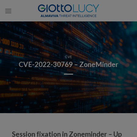
Skip
to
content
CVE
CVE-2022-30769 – ZoneMinder
Session fixation in Zoneminder – Up