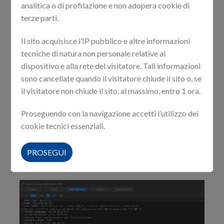
analitica o di profilazione e non adopera cookie di
2. Poison the cookie “ZMSESSID” on the victim
terze parti.
browser and do a simple request to the zm server
Il sito acquisisce l’IP pubblico e altre informazioni
tecniche di natura non personale relative al
dispositivo e alla rete del visitatore. Tali informazioni
sono cancellate quando il visitatore chiude il sito o, se
il visitatore non chiude il sito, al massimo, entro 1 ora.
Proseguendo con la navigazione accetti l’utilizzo dei
cookie tecnici essenziali.
3. Now if another user logs in the application with that
PROSEGUI
browser, the cookie sent is the poisoned one