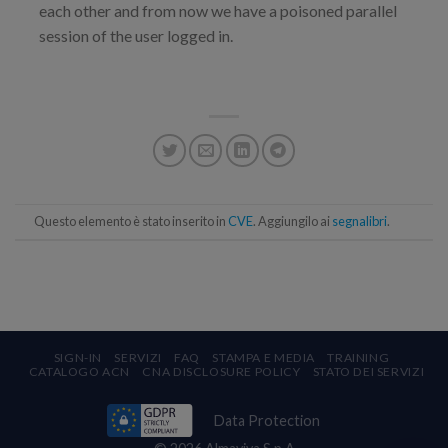
each other and from now we have a poisoned parallel
session of the user logged in.
Questo elemento è stato inserito in
CVE
. Aggiungilo ai
segnalibri
.
SIGN-IN
SERVIZI
FAQ
STAMPA E MEDIA
TRAINING
CATALOGO ACN
CNA DISCLOSURE POLICY
STATO DEI SERVIZI
Data Protection