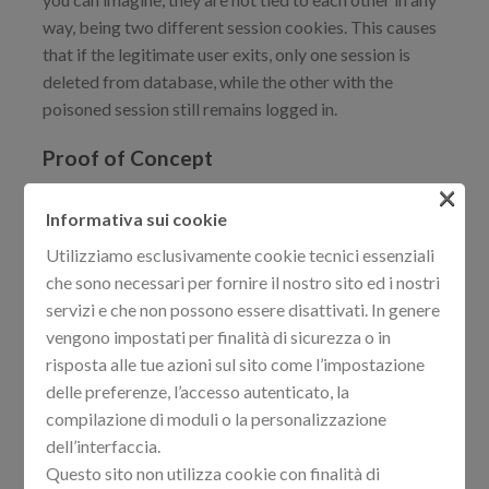
way, being two different session cookies. This causes
that if the legitimate user exits, only one session is
deleted from database, while the other with the
poisoned session still remains logged in.
Proof of Concept
×
1. As we can see, the contents of the “Sessions” table is
Informativa sui cookie
empty. (This is not necessary for exploiting the
vulnerability)
Utilizziamo esclusivamente cookie tecnici essenziali
che sono necessari per fornire il nostro sito ed i nostri
servizi e che non possono essere disattivati. In genere
vengono impostati per finalità di sicurezza o in
risposta alle tue azioni sul sito come l’impostazione
delle preferenze, l’accesso autenticato, la
compilazione di moduli o la personalizzazione
dell’interfaccia.
Questo sito non utilizza cookie con finalità di