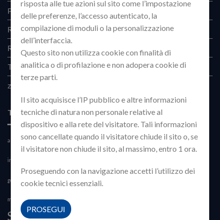
risposta alle tue azioni sul sito come l’impostazione
Phishing
(4)
delle preferenze, l’accesso autenticato, la
compilazione di moduli o la personalizzazione
Red Team
(3)
dell’interfaccia.
Research
(13)
Questo sito non utilizza cookie con finalità di
analitica o di profilazione e non adopera cookie di
Telegram
(2)
terze parti.
zero-day
(2)
Il sito acquisisce l’IP pubblico e altre informazioni
tecniche di natura non personale relative al
TAG CLOUD
dispositivo e alla rete del visitatore. Tali informazioni
sono cancellate quando il visitatore chiude il sito o, se
abuso
analysis
arbitrary file upload
Artifial Intelligence
Artificiale
blind command
il visitatore non chiude il sito, al massimo, entro 1 ora.
cve
command injection
exploit
injection
cybercrime
durov
Proseguendo con la navigazione accetti l’utilizzo dei
LEF
googlebot
IA
Intelligenza
Intelligenza Artificale
malevolo
monitoring
cookie tecnici essenziali.
Radio Web
motore
Parameter Injection
personal data
privacy
PROSEGUI
Streamer
rce
remote code execution
Remote Command Execution