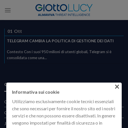
Skip
to
content
01
Ott
TELEGRAM CAMBIA LA POLITICA DI GESTIONE DEI DATI
Contesto Con i suoi 950 milioni di utenti globali, Telegram si è
consolidata come una...
×
CATEGORIE
Informativa sui cookie
Utilizziamo esclusivamente cookie tecnici essenziali
Corporate Intelligence
(2)
che sono necessari per fornire il nostro sito ed i nostri
CVE
(11)
servizi e che non possono essere disattivati. In genere
vengono impostati per finalità di sicurezza o in
JCV
(6)