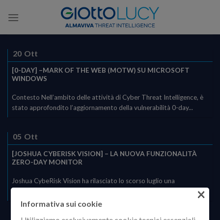
Skip
to
content
20
Ott
[0-DAY] –MARK OF THE WEB (MOTW) SU MICROSOFT
WINDOWS
Contesto Nell’ambito delle attività di Cyber Threat Intelligence, è
stato approfondito l’aggiornamento della vulnerabilità 0-day...
05
Ott
[JOSHUA CYBERISK VISION] – LA NUOVA FUNZIONALITÀ
ZERO-DAY MONITOR
Joshua CybeRisk Vision ha rilasciato lo scorso luglio una
×
funzionalità, denominata Zero-Day Monitor, che sta...
Informativa sui cookie
Utilizziamo esclusivamente cookie tecnici essenziali