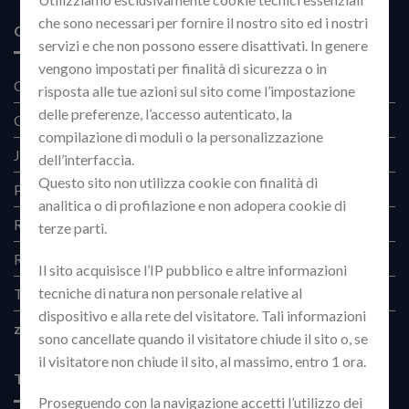
che sono necessari per fornire il nostro sito ed i nostri
CATEGORIE
servizi e che non possono essere disattivati. In genere
vengono impostati per finalità di sicurezza o in
Corporate Intelligence
(2)
risposta alle tue azioni sul sito come l’impostazione
delle preferenze, l’accesso autenticato, la
CVE
(11)
compilazione di moduli o la personalizzazione
JCV
(6)
dell’interfaccia.
Questo sito non utilizza cookie con finalità di
Phishing
(4)
analitica o di profilazione e non adopera cookie di
Red Team
(3)
terze parti.
Research
(13)
Il sito acquisisce l’IP pubblico e altre informazioni
tecniche di natura non personale relative al
Telegram
(2)
dispositivo e alla rete del visitatore. Tali informazioni
zero-day
(2)
sono cancellate quando il visitatore chiude il sito o, se
il visitatore non chiude il sito, al massimo, entro 1 ora.
TAG CLOUD
Proseguendo con la navigazione accetti l’utilizzo dei